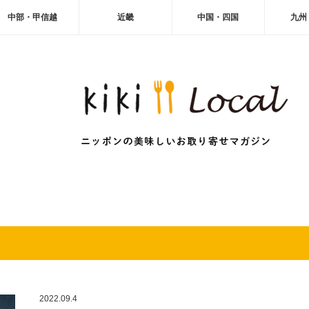
中部・甲信越
近畿
中国・四国
九州
2022.09.4