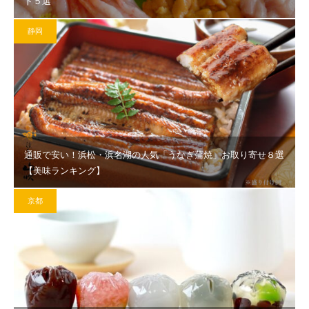
ト５選
静岡
通販で安い！浜松・浜名湖の人気「うなぎ蒲焼」お取り寄せ８選
【美味ランキング】
京都