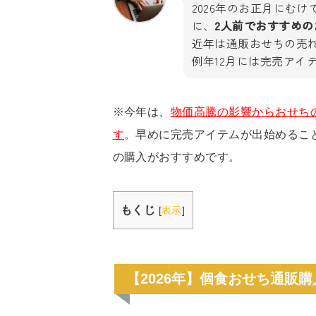
2026年のお正月にむ
に、
2人前でおすすめ
近年は通販おせちの売
例年12月には完売アイ
※今年は、
物価高騰の影響からおせち
す
。早めに完売アイテムが出始めるこ
の購入がおすすめです。
もくじ
[
表示
]
【2026年】個食おせち通販