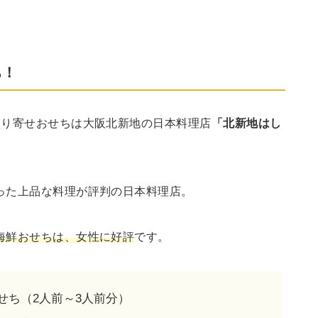
ち！
取り寄せおせちは大阪北新地の日本料理店
「北新地はし
った上品な料理が評判の日本料理店。
海鮮おせちは、女性に好評
です。
せち（2人前～3人前分）