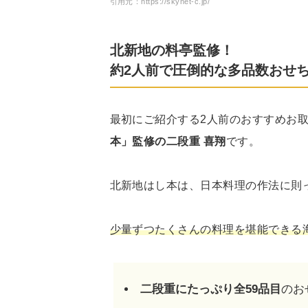
引用元：https://skynet-c.jp/
北新地の料亭監修！
約2人前で圧倒的な多品数おせ
最初にご紹介する2人前のおすすめお
本」監修の二段重 喜翔
です。
北新地はし本は、日本料理の作法に則
少量ずつたくさんの料理を堪能できる
二段重にたっぷり全59品目
のお