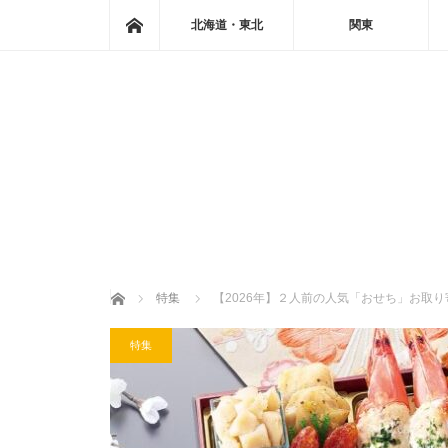
ホーム
北海道・東北
関東
ホーム
特集
【2026年】２人前の人気「おせち」お取
特集