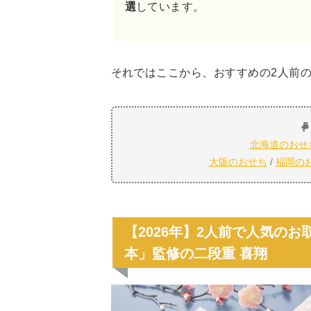
選
しています。
それではここから、おすすめの2人前
北海道のおせ
大阪のおせち
/
福岡の
【2026年】2人前で人気の
本」監修の二段重 喜翔