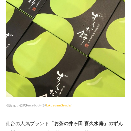
引用元：公式Facebook(@
kikusuianSendai
)
仙台の人気ブランド
「お茶の井ヶ田 喜久水庵」のずん