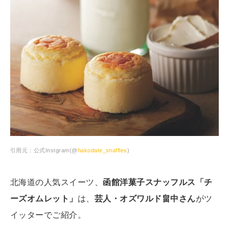
引用元：公式Instgram(@
hakodate_snaffles
)
北海道の人気スイーツ、
函館洋菓子スナッフルス「チ
ーズオムレット」
は、
芸人・オズワルド畠中さん
がツ
イッターでご紹介。