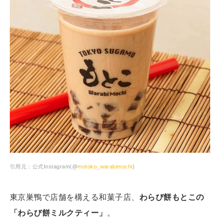
引用元：公式Instagram(@
motoko_warabimochi
)
東京巣鴨で店舗を構える和菓子店、
わらび餅もとこの
「わらび餅ミルクティー」
。