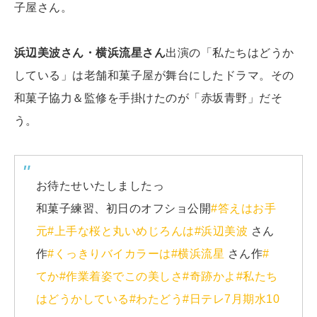
子屋さん。
浜辺美波さん・横浜流星さん
出演の「私たちはどうか
している」は老舗和菓子屋が舞台にしたドラマ。その
和菓子協力＆監修を手掛けたのが「赤坂青野」だそ
う。
お待たせいたしましたっ
和菓子練習、初日のオフショ公開
#答えはお手
元
#上手な桜と丸いめじろんは
#浜辺美波
さん
作
#くっきりバイカラーは
#横浜流星
さん作
#
てか
#作業着姿でこの美しさ
#奇跡かよ
#私たち
はどうかしている
#わたどう
#日テレ7月期水10