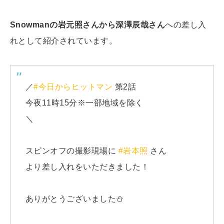
Snowmanの岩元照さんから深澤辰哉さん
への差し入
れとして紹介されています。
／
#今日からヒットマン
第2話
今夜11時15分※一部地域を除く
＼
スピンオフの撮影現場に
#岩本照
さん
より差し入れをいただきました！
ありがとうございました⛄️