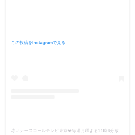
この投稿をInstagramで見る
赤いナースコールテレビ東京❤️‍毎週月曜よる11時6分放送中(@tx_akanasu)がシェアした投稿