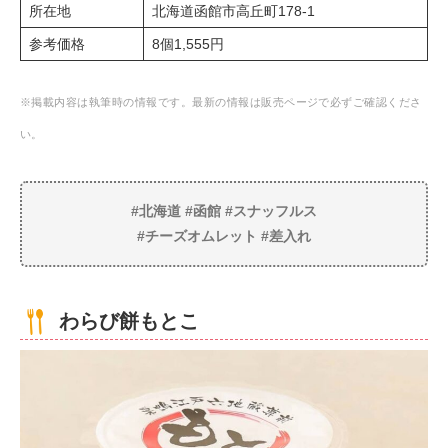
所在地
北海道函館市高丘町178-1
参考価格
8個1,555円
※掲載内容は執筆時の情報です。最新の情報は販売ページで必ずご確認くださ
い。
#北海道 #函館 #スナッフルス
#チーズオムレット #差入れ
わらび餅もとこ