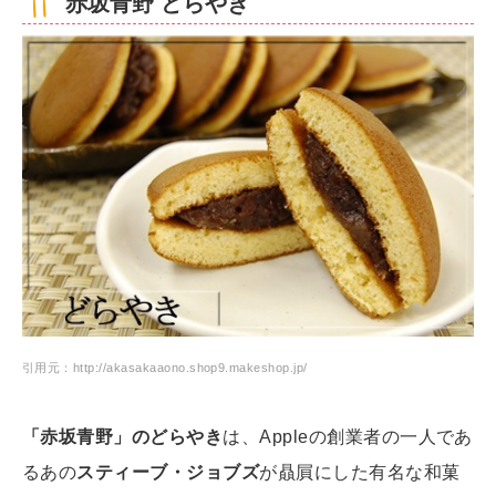
赤坂青野 どらやき
引用元：http://akasakaaono.shop9.makeshop.jp/
「赤坂青野」のどらやき
は、Appleの創業者の一人であ
るあの
スティーブ・ジョブズ
が贔屓にした有名な和菓