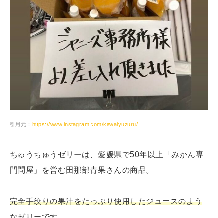
引用元：
https://www.instagram.com/kawaiyuzuru/
ちゅうちゅうゼリーは、愛媛県で50年以上「みかん専
門問屋」を営む田那部青果さんの商品。
完全手絞りの果汁をたっぷり使用したジュースのよう
なゼリー
です。