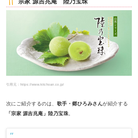
宗家 源吉兆庵 陸乃宝珠
引用元：https://www.kitchoan.co.jp/
次にご紹介するのは、
歌手・郷ひろみさん
が紹介する
「宗家 源吉兆庵」陸乃宝珠
。