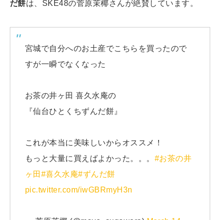
だ餅
は、SKE48の菅原茉椰さんが絶賛しています。
宮城で自分へのお土産でこちらを買ったので
すが一瞬でなくなった
お茶の井ヶ田 喜久水庵の
『仙台ひとくちずんだ餅』
これが本当に美味しいからオススメ！
もっと大量に買えばよかった。。。
#お茶の井
ヶ田
#喜久水庵
#ずんだ餅
pic.twitter.com/iwGBRmyH3n