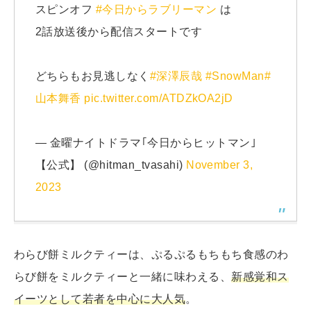
スピンオフ
#今日からラブリーマン
は
2話放送後から配信スタートです
どちらもお見逃しなく
#深澤辰哉
#SnowMan
#
山本舞香
pic.twitter.com/ATDZkOA2jD
— 金曜ナイトドラマ｢今日からヒットマン｣
【公式】 (@hitman_tvasahi)
November 3,
2023
わらび餅ミルクティーは、ぷるぷるもちもち食感のわ
らび餅をミルクティーと一緒に味わえる、
新感覚和ス
イーツとして若者を中心に大人気
。