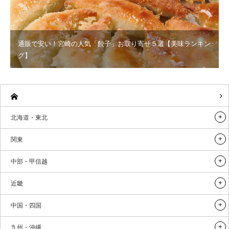
通販で安い！宮崎の人気「餃子」お取り寄せ５選【美味ランキン
グ】
北海道・東北
関東
中部・甲信越
近畿
中国・四国
九州・沖縄