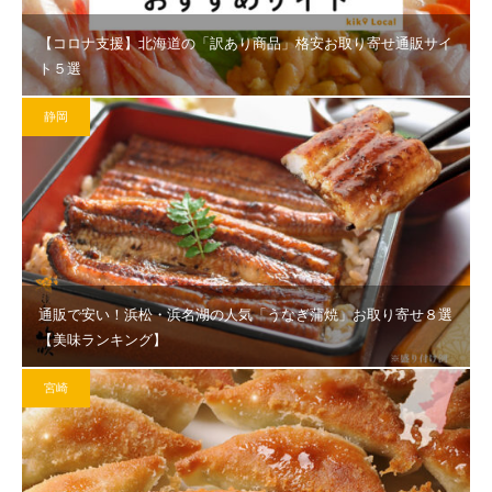
【コロナ支援】北海道の「訳あり商品」格安お取り寄せ通販サイ
ト５選
静岡
通販で安い！浜松・浜名湖の人気「うなぎ蒲焼」お取り寄せ８選
【美味ランキング】
宮崎