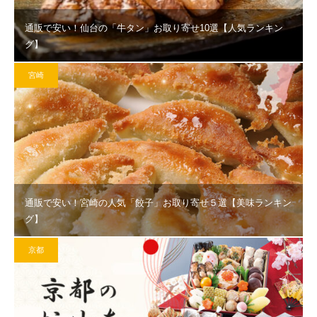
通販で安い！仙台の「牛タン」お取り寄せ10選【人気ランキン
グ】
宮崎
通販で安い！宮崎の人気「餃子」お取り寄せ５選【美味ランキン
グ】
京都