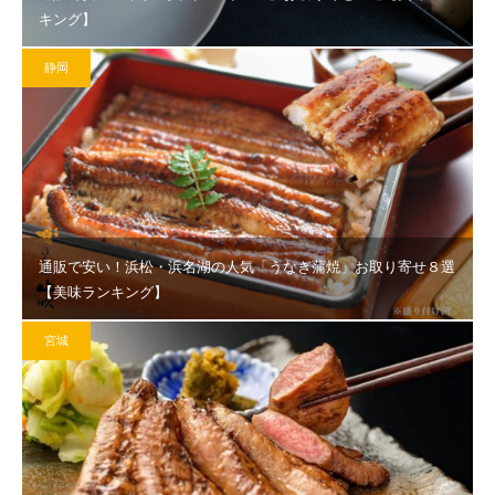
キング】
静岡
通販で安い！浜松・浜名湖の人気「うなぎ蒲焼」お取り寄せ８選
【美味ランキング】
宮城