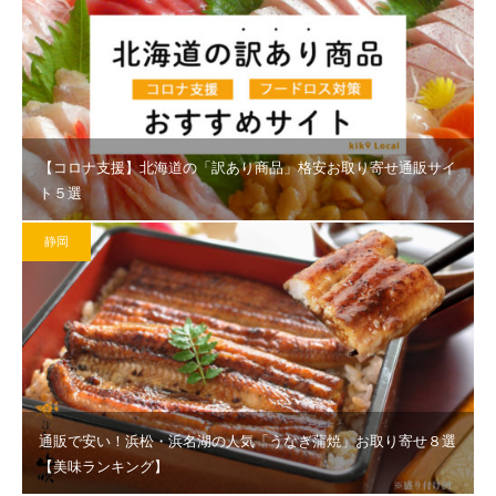
【コロナ支援】北海道の「訳あり商品」格安お取り寄せ通販サイ
ト５選
静岡
通販で安い！浜松・浜名湖の人気「うなぎ蒲焼」お取り寄せ８選
【美味ランキング】