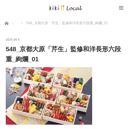
ホーム
548_京都大原「芹生」監修和洋長形六段重_絢爛_01
2025.08.5
548_京都大原「芹生」監修和洋長形六段
重_絢爛_01