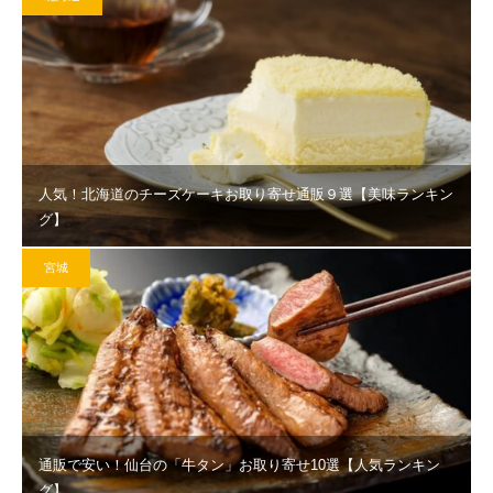
人気！北海道のチーズケーキお取り寄せ通販９選【美味ランキン
グ】
宮城
通販で安い！仙台の「牛タン」お取り寄せ10選【人気ランキン
グ】