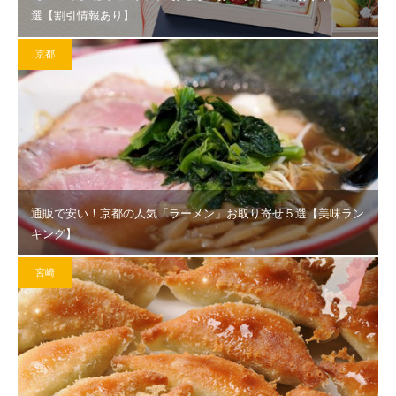
選【割引情報あり】
京都
通販で安い！京都の人気「ラーメン」お取り寄せ５選【美味ラン
キング】
宮崎