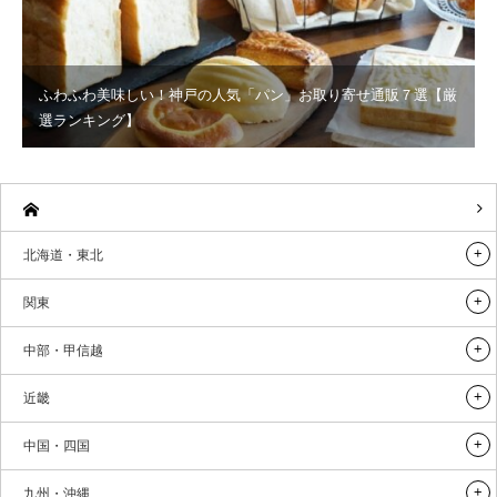
ふわふわ美味しい！神戸の人気「パン」お取り寄せ通販７選【厳
選ランキング】
北海道・東北
関東
中部・甲信越
近畿
中国・四国
九州・沖縄