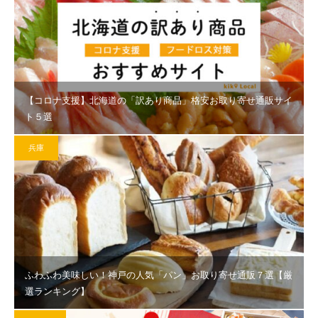
【コロナ支援】北海道の「訳あり商品」格安お取り寄せ通販サイ
ト５選
兵庫
ふわふわ美味しい！神戸の人気「パン」お取り寄せ通販７選【厳
選ランキング】